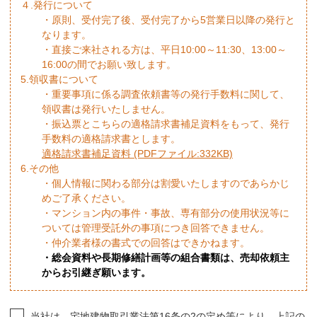
４.発行について
・原則、受付完了後、受付完了から5営業日以降の発行と
なります。
・直接ご来社される方は、平日10:00～11:30、13:00～
16:00の間でお願い致します。
5.領収書について
・重要事項に係る調査依頼書等の発行手数料に関して、
領収書は発行いたしません。
・振込票とこちらの適格請求書補足資料をもって、発行
手数料の適格請求書とします。
適格請求書補足資料 (PDFファイル:332KB)
6.その他
・個人情報に関わる部分は割愛いたしますのであらかじ
めご了承ください。
・マンション内の事件・事故、専有部分の使用状況等に
ついては管理受託外の事項につき回答できません。
・仲介業者様の書式での回答はできかねます。
・総会資料や長期修繕計画等の組合書類は、売却依頼主
からお引継ぎ願います。
当社は、宅地建物取引業法第16条の2の定め等により、上記の