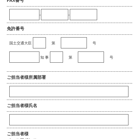
FAX番号
-
-
免許番号
国土交通大臣
第
号
知 事
第
号
ご担当者様所属部署
ご担当者様氏名
ご担当者様